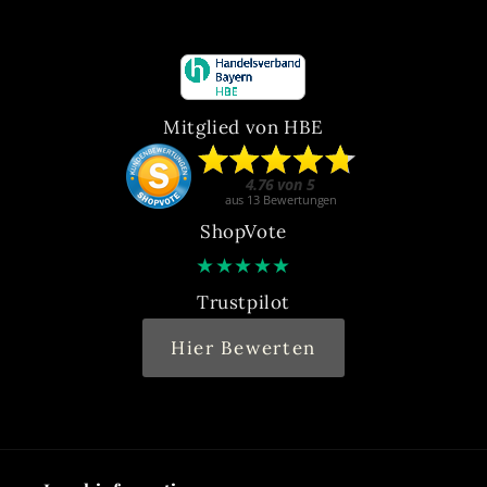
Mitglied von HBE
ShopVote
★
★
★
★
★
Trustpilot
Hier Bewerten