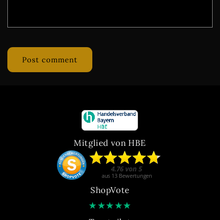
Mitglied von HBE
ShopVote
★
★
★
★
★