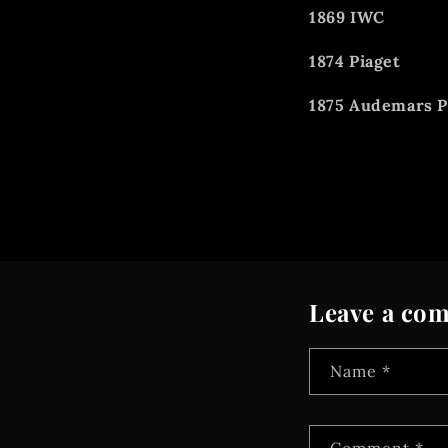
1869 IWC
1874 Piaget
1875 Audemars P
Leave a co
Name
*
Comment
*