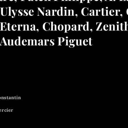
Ulysse Nardin, Cartier
 Eterna, Chopard, Zenit
, Audemars Piguet
onstantin
ercier