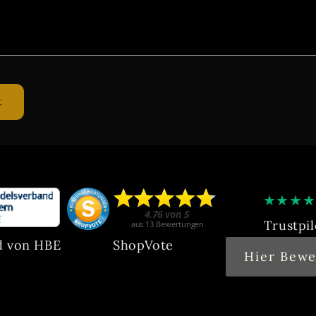
★
★
★
★
Trustpil
d von HBE
ShopVote
Hier Bewe