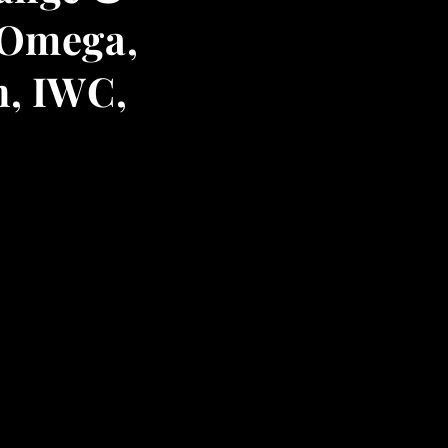
, Omega,
h, IWC,