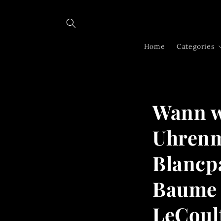
Skip to
content
Home
Categories
Wann w
Uhrenm
Blancp
Baume 
LeCoult